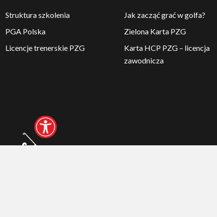
Struktura szkolenia
Jak zacząć grać w golfa?
PGA Polska
Zielona Karta PZG
Licencje trenerskie PZG
Karta HCP PZG – licencja
zawodnicza
© 2026 Polski Związek Golfa
Realizacja:
arturkosinski.pl