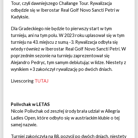
Tour, czyli dawniejszego Challange Tour. Rywalizacja
odbędzie się w Iberostar Real Golf Novo Sancti Petri w
Kadyksie.
Dla Gradeckiego nie będzie to pierwszy start w tym
turnieju, ani na tym polu. W 2023 roku uplasował się w tym
turnieju na 43. miejscu z sumą -3. Rywalizacja odbyła się
wtedy również w Iberostar Real Golf Novo Sancti Petri. W
poprzednim sezonie na turnieju zaprezentował się
Alejandro Pedryc, tym samym debiutując w lidze. Niestety z
wynikiem +3 zakończył rywalizację po dwóch dniach.
Livescoring
TUTAJ
Polivchak w LETAS
Nicole Polivchak od zeszłej środy brała udział w Allegria
Ladies Open, które odbyło się w austriackim klubie o tej
samej nazwie.
Turniej zakończyła na 88. pozycji po dwóch dniach, niestety