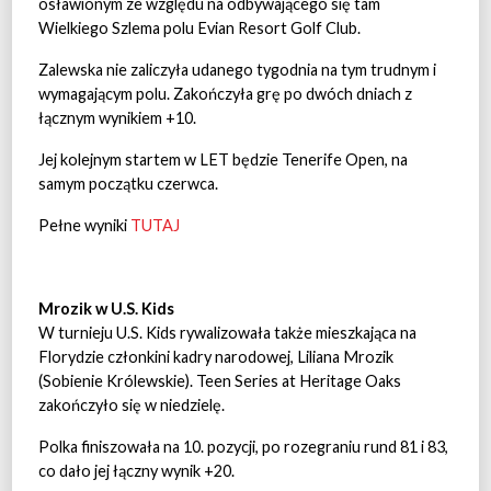
osławionym ze względu na odbywającego się tam
Wielkiego Szlema polu Evian Resort Golf Club.
Zalewska nie zaliczyła udanego tygodnia na tym trudnym i
wymagającym polu. Zakończyła grę po dwóch dniach z
łącznym wynikiem +10.
Jej kolejnym startem w LET będzie Tenerife Open, na
samym początku czerwca.
Pełne wyniki
TUTAJ
Mrozik w U.S. Kids
W turnieju U.S. Kids rywalizowała także mieszkająca na
Florydzie członkini kadry narodowej, Liliana Mrozik
(Sobienie Królewskie). Teen Series at Heritage Oaks
zakończyło się w niedzielę.
Polka finiszowała na 10. pozycji, po rozegraniu rund 81 i 83,
co dało jej łączny wynik +20.