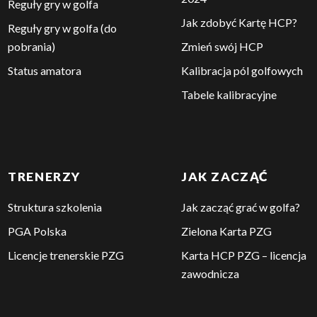
REGUŁY
SYSTEM HCP
Aktualności – Reguły
Reguły handicapowe
2024
Reguły gry w golfa
Jak zdobyć Kartę HCP?
Reguły gry w golfa (do
pobrania)
Zmień swój HCP
Status amatora
Kalibracja pól golfowych
Tabele kalibracyjne
TRENERZY
JAK ZACZĄĆ
Struktura szkolenia
Jak zacząć grać w golfa?
PGA Polska
Zielona Karta PZG
Licencje trenerskie PZG
Karta HCP PZG – licencja