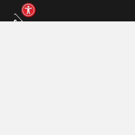
© 2026 Polski Związek Golfa
Realizacja:
arturkosinski.pl
Zaloguj się