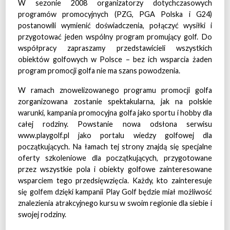
W sezonie 2008 organizatorzy dotychczasowych
programów promocyjnych (PZG, PGA Polska i G24)
postanowili wymienić doświadczenia, połączyć wysiłki i
przygotować jeden wspólny program promujący golf. Do
współpracy zapraszamy przedstawicieli wszystkich
obiektów golfowych w Polsce – bez ich wsparcia żaden
program promocji golfa nie ma szans powodzenia.
W ramach znowelizowanego programu promocji golfa
zorganizowana zostanie spektakularna, jak na polskie
warunki, kampania promocyjna golfa jako sportu i hobby dla
całej rodziny. Powstanie nowa odsłona serwisu
www.playgolf.pl jako portalu wiedzy golfowej dla
początkujących. Na łamach tej strony znajdą się specjalne
oferty szkoleniowe dla początkujących, przygotowane
przez wszystkie pola i obiekty golfowe zainteresowane
wsparciem tego przedsięwzięcia. Każdy, kto zainteresuje
się golfem dzięki kampanii Play Golf będzie miał możliwość
znalezienia atrakcyjnego kursu w swoim regionie dla siebie i
swojej rodziny.