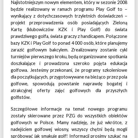
Najistotniejszym nowym elementem, który w sezonie 2008
będzie realizowany w ramach programu Play Golf to –
wynikający z dotychczasowych trzyletnich doświadczeń –
projekt przeprowadzenia osób posiadających Zieloną
Kartę (klubowiczów KZK i Play Golf) do świata
prawdziwego golfa, świata graczy z handicapem. Połączone
bazy KZK i Play Golf to ponad 4 000 osób, które planujemy
zarazić golfowym bakcylem. Zrealizowany zostanie cykl
turniejów pierwszego kroku, będą organizowane spotkania
doszkalające i prowadzona szeroko pojęta edukacja
golfowa. Jesteśmy przekonani, że programy szkoleniowe
dla początkujących, przygotowywane na bieżąco przez pola
golfowe, spowodują powstanie naprawdę bogatej i
atrakcyjnej oferty zajęć golfowych dla przyszłych
golfistów.
Szczegółowe informacje na temat nowego programu
zostały skierowane przez PZG do wszystkich obiektów
golfowych w Polsce. Mamy nadzieję, że już wkrótce, z
nadejściem golfowej wiosny, wszyscy chętni będą mogli
spróbować jak smakuje golf! Informacji prosimy szukać na