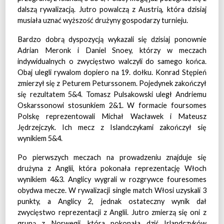
dalszą rywalizacją. Jutro powalczą z Austrią, która dzisiaj
musiała uznać wyższość drużyny gospodarzy turnieju.
Bardzo dobrą dyspozycją wykazali się dzisiaj ponownie
Adrian Meronk i Daniel Snoey, którzy w meczach
indywidualnych o zwycięstwo walczyli do samego końca.
Obaj ulegli rywalom dopiero na 19. dołku. Konrad Stępień
zmierzył się z Peturem Peturssonem. Pojedynek zakończył
się rezultatem 5&4. Tomasz Pulsakowski uległ Andriemu
Oskarssonowi stosunkiem 2&1. W formacie foursomes
Polskę reprezentowali Michał Wacławek i Mateusz
Jędrzejczyk. Ich mecz z Islandczykami zakończył się
wynikiem 5&4.
Po pierwszych meczach na prowadzeniu znajduje się
drużyna z Anglii, która pokonała reprezentację Włoch
wynikiem 4&3. Anglicy wygrali w rozgrywce fouresomes
obydwa mecze. W rywalizacji single match Włosi uzyskali 3
punkty, a Anglicy 2, jednak ostateczny wynik dał
zwycięstwo reprezentacji z Anglii. Jutro zmierzą się oni z
grupą z Norwegii, która pokonała dziś Irlandczyków