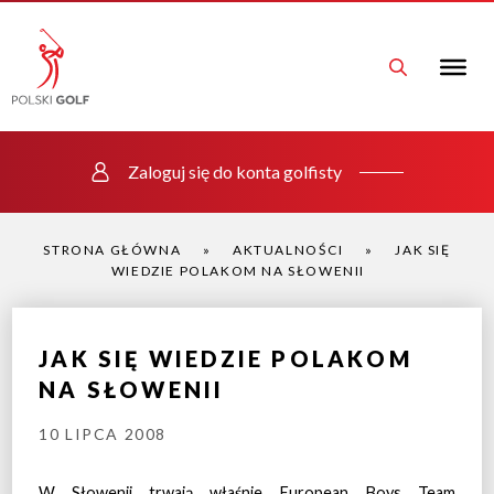
Zaloguj się do konta golfisty
STRONA GŁÓWNA
»
AKTUALNOŚCI
»
JAK SIĘ
WIEDZIE POLAKOM NA SŁOWENII
JAK SIĘ WIEDZIE POLAKOM
NA SŁOWENII
10 LIPCA 2008
W Słowenii trwają właśnie European Boys Team