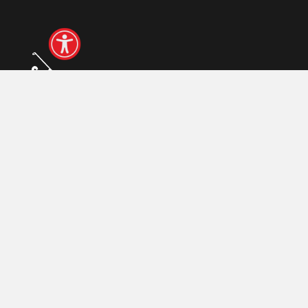
© 2026 Polski Związek Golfa
Realizacja:
arturkosinski.pl
Zaloguj się