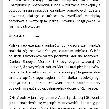
Championship. Wtorkowa runda w formacie strokeplay z
powodu niesprzyjających warunków pogodowych została
odwołana, dlatego o miejscu w rywalizacji matchplay
decydowała wczorajsza partia, również rozgrywana w
formacie strokeplay.
Polska reprezentacja juniorów po wczorajszej rundzie
znalazła się na dwudziestym, ostatnim miejscu. Wśród
polskich zawodników warto pochwalić Adriana Meronka i
Daniela Snoeya. Meronk i Snoey zagrali wczoraj 76
uderzeń, 3 powyżej par. Adrian Meronk miał pięć bogeyów i
dwa birdie. Daniel Snoey zagrał również pięć bogeyów, dwa
birdie, a oprócz tego eagle’a na 12. dołku i podwójnego
bogeya na 13. dołku. Ich wynik, choć całkiem niezły,
pozwolił im zająć indywidualnie jednak dopiero 92. miejsce.
Dzisiaj polscy juniorzy razem z Austrią, Islandią i Słowenią
grali o znalezienie się w grupie mistrzowskiej. Niestety, po
przegranej z Islandią 5 do 0, Polacy mogą już pożegnać się z