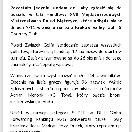
Pozostało jedynie siedem dni, aby zgłosić się do
udziału w Citi Handlowy XVII Międzynarodowych
Mistrzostwach Polski Mężczyzn, które odbędą się w
dniach 9-11 września na polu Kraków Valley Golf &
Country Club.
Polski Związek Golfa serdecznie zaprasza wszystkich
golfistów, którzy mają handicap 12 lub niższy do startu w
turnieju. Zapisy przyjmowane są do 26 sierpnia i do tego
dnia należy uiścić opłatę wpisową.
W mistrzostwach wystartować może 144 zawodników.
Obecnie na liście graczy figuruje 96 nazwisk. Wśród
zgłoszonych jest m.in. tegoroczny mistrz kraju juniorów
Adrian Meronk (KG Toya), który będzie bronił
mistrzowskiego tytułu.
Udział w turnieju kategorii SUPER w DHL Global
Forwarding Rankingu PZG potwierdził także były
bramkarz Realu Madryt Jerzy Dudek, który reprezentuje