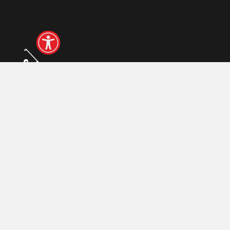
© 2026 Polski Związek Golfa
Realizacja:
arturkosinski.pl
Zaloguj się