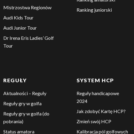
Mistrzostwa Regionów
Ranking juniorski
Audi Kids Tour
Audi Junior Tour
Dr Irena Eris Ladies’ Golf
Tour
REGUŁY
SYSTEM HCP
Aktualności – Reguły
Reguły handicapowe
2024
Reguły gry w golfa
Jak zdobyć Kartę HCP?
Reguły gry w golfa (do
pobrania)
Zmień swój HCP
Status amatora
Kalibracja pól golfowych