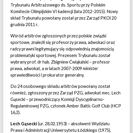
Trybunału Arbitrażowego ds. Sportu przy Polskim
Komitecie Olimpijskim VI kadencji (lata 2012-2015). Nowy
skład Trybunału powołany został przez Zarząd PKOl 20
grudnia 2011 r.
Wśród arbitrów zgłoszonych przez polskie związki
sportowe, znaleźli się profesorzy prawa, adwokaci oraz
radcy prawni legitymujący się odpowiednią znajomością
problematyki sportowej. Prezesem Trybunału został
wybrany prof. dr hab. Zbigniew Ćwiąkalski – profesor
prawa, adwokat, a w latach 2007-2009 minister
sprawiedliwości i prokurator generalny.
Do 24 osobowego składu arbitrów powołany został
również, zgłoszony przez Zarząd PZG, adwokat mec. Lech
Gąsecki – przewodniczący Komisji Dyscyplinarno-
Regulaminowej PZG, członek Amber Baltic Golf Club (HCP
16,2).
Lech Gąsecki
(ur. 28.02.1953) – absolwent Wydziału
Prawa i Administracji Uniwersytetu Łódzkiego (1975),