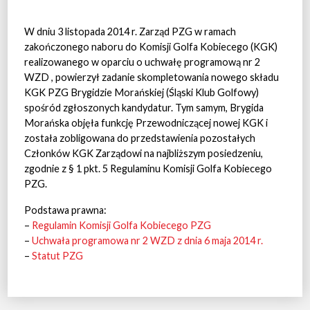
W dniu 3 listopada 2014 r. Zarząd PZG w ramach
zakończonego naboru do Komisji Golfa Kobiecego (KGK)
realizowanego w oparciu o uchwałę programową nr 2
WZD , powierzył zadanie skompletowania nowego składu
KGK PZG Brygidzie Morańskiej (Śląski Klub Golfowy)
spośród zgłoszonych kandydatur. Tym samym, Brygida
Morańska objęła funkcję Przewodniczącej nowej KGK i
została zobligowana do przedstawienia pozostałych
Członków KGK Zarządowi na najbliższym posiedzeniu,
zgodnie z § 1 pkt. 5 Regulaminu Komisji Golfa Kobiecego
PZG.
Podstawa prawna:
–
Regulamin Komisji Golfa Kobiecego PZG
–
Uchwała programowa nr 2 WZD z dnia 6 maja 2014 r.
–
Statut PZG