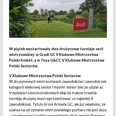
W piątek wystartowały dwa drużynowe turnieje serii
mistrzowskiej: w Gradi GC II Klubowe Mistrzostwa
Polski Kobiet, a w Toya G&CC V Klubowe Mistrzostwa
Polski Seniorów.
V Klubowe Mistrzostwa Polski Seniorów
W drużynowych mistrzostwach zawodników i zawodniczek
kategorii wiekowej senior i master senior bierze udział aż
trzydzieści sześcioosobowych ekip (w trakcie trwania
turnieju drużynę musi reprezentować co najmniej 4
zawodników). Tytułu broni Armada GC, ale już wiadomo, że
szansa na utrzymanie mistrzowskiego pucharu nie jest duża
– po pierwszej rundzie prowadzenie objął zespół Business