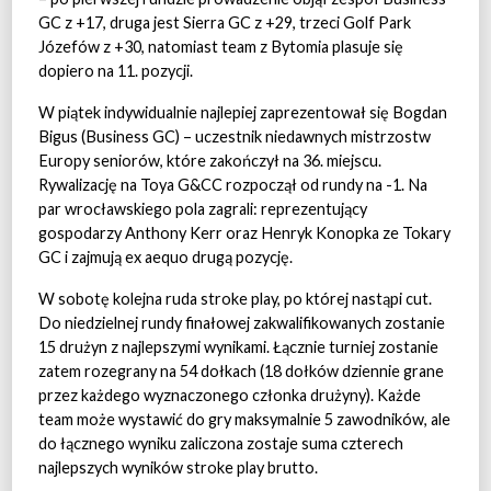
GC z +17, druga jest Sierra GC z +29, trzeci Golf Park
Józefów z +30, natomiast team z Bytomia plasuje się
dopiero na 11. pozycji.
W piątek indywidualnie najlepiej zaprezentował się Bogdan
Bigus (Business GC) – uczestnik niedawnych mistrzostw
Europy seniorów, które zakończył na 36. miejscu.
Rywalizację na Toya G&CC rozpoczął od rundy na -1. Na
par wrocławskiego pola zagrali: reprezentujący
gospodarzy Anthony Kerr oraz Henryk Konopka ze Tokary
GC i zajmują ex aequo drugą pozycję.
W sobotę kolejna ruda stroke play, po której nastąpi cut.
Do niedzielnej rundy finałowej zakwalifikowanych zostanie
15 drużyn z najlepszymi wynikami. Łącznie turniej zostanie
zatem rozegrany na 54 dołkach (18 dołków dziennie grane
przez każdego wyznaczonego członka drużyny). Każde
team może wystawić do gry maksymalnie 5 zawodników, ale
do łącznego wyniku zaliczona zostaje suma czterech
najlepszych wyników stroke play brutto.