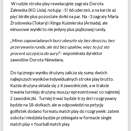
W rudzie stroke play rewelacyjnie zagrała Dorota
Zalewska (KG Lisia), notując -5! 66 uderzeń, a na karcie aż
pięć birdie plus pozostałe dołki na par. Na -3 zagrały Maria
Żrodowska (Tokary) i Kinga Kuśmierska (Armada), ale
minusowe wyniki to nie jedyny plus piątkowej rundy.
„
Mimo zapowiadanych burz obeszło się bez deszczu, bez
przerywania rundy, ale też bez upałów, więc to już sto
procent szczęścia do aury!
”- wspominała dyrektor
zawodów Dorota Niewdana.
Do łącznego wyniku drużyny zalicza się sumę dwóch
najlepszych wyników indywidualnych stroke play brutto.
Każda drużyna składa się z 4 zawodniczek, a w trakcie
trwania turnieju drużynę muszą reprezentować co najmniej
2 zawodniczki.
Turniej trwać będzie trzy dni i rozgrywany
będzie na 18-dołkach, ale w odpowiedzi na petycję
golfistek dodano formatu match play do rozgrywek: zatem
sobota i niedziela będzie przebiegała w formacie single
match play + fourball match play.