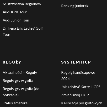
Mistrzostwa Regionów
Ranking juniorski
Audi Kids Tour
Audi Junior Tour
Dr Irena Eris Ladies’ Golf
Tour
REGUŁY
SYSTEM HCP
Aktualności – Reguły
Reguły handicapowe
2024
Reguły gry w golfa
Jak zdobyć Kartę HCP?
Reguły gry w golfa (do
pobrania)
Zmień swój HCP
Status amatora
Kalibracja pól golfowych