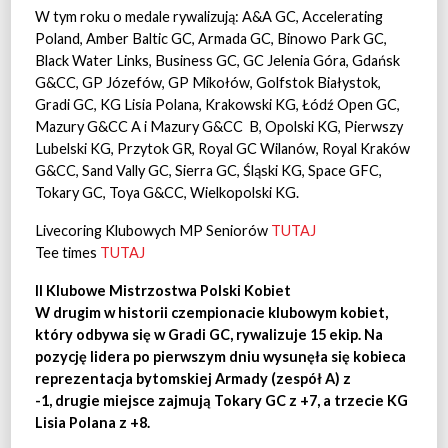
W tym roku o medale rywalizują: A&A GC, Accelerating
Poland, Amber Baltic GC, Armada GC, Binowo Park GC,
Black Water Links, Business GC, GC Jelenia Góra, Gdańsk
G&CC, GP Józefów, GP Mikołów, Golfstok Białystok,
Gradi GC, KG Lisia Polana, Krakowski KG, Łódź Open GC,
Mazury G&CC A i Mazury G&CC
B, Opolski KG, Pierwszy
Lubelski KG, Przytok GR, Royal GC Wilanów, Royal Kraków
G&CC, Sand Vally GC, Sierra GC, Śląski KG, Space GFC,
Tokary GC, Toya G&CC, Wielkopolski KG.
Livecoring Klubowych MP Seniorów
TUTAJ
Tee times
TUTAJ
II Klubowe Mistrzostwa Polski Kobiet
W drugim w historii czempionacie klubowym kobiet,
który odbywa się w Gradi GC, rywalizuje 15 ekip. Na
pozycję lidera po pierwszym dniu wysunęła się kobieca
reprezentacja bytomskiej Armady (zespół A) z
-1,
drugie miejsce zajmują Tokary GC z +7, a trzecie KG
Lisia Polana z +8.