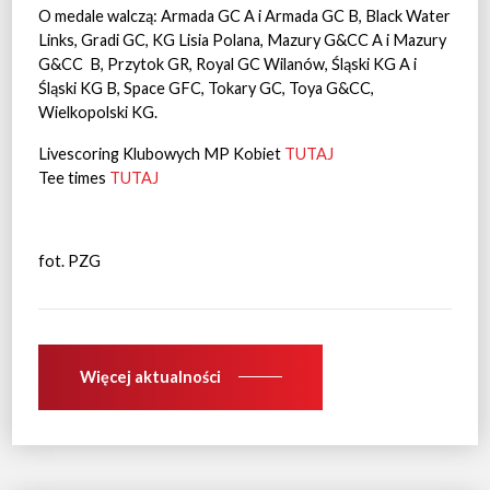
O medale walczą: Armada GC A i Armada GC B, Black Water
Links, Gradi GC, KG Lisia Polana, Mazury G&CC A i Mazury
G&CC
B, Przytok GR, Royal GC Wilanów, Śląski KG A i
Śląski KG B, Space GFC, Tokary GC, Toya G&CC,
Wielkopolski KG.
Livescoring Klubowych MP Kobiet
TUTAJ
Tee times
TUTAJ
fot. PZG
Więcej aktualności