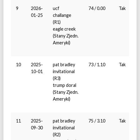
9
2026-
ucf
74 / 0.00
Tak
01-25
challange
(R1)
eagle creek
(Stany Zjedn.
Ameryki)
10
2025-
pat bradley
73 / 1.10
Tak
10-01
invitational
(R3)
trump doral
(Stany Zjedn.
Ameryki)
11
2025-
pat bradley
75 / 3.10
Tak
09-30
invitational
(R2)