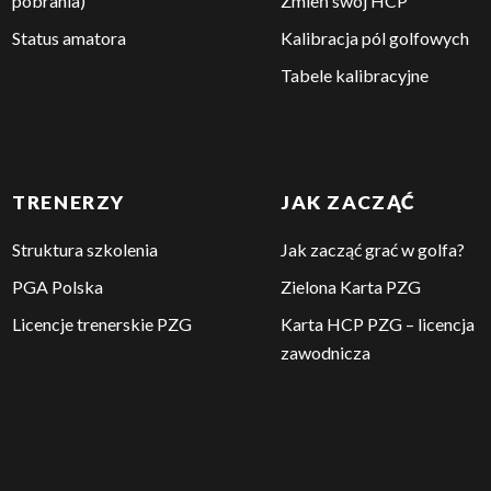
pobrania)
Zmień swój HCP
Status amatora
Kalibracja pól golfowych
Tabele kalibracyjne
TRENERZY
JAK ZACZĄĆ
Struktura szkolenia
Jak zacząć grać w golfa?
PGA Polska
Zielona Karta PZG
Licencje trenerskie PZG
Karta HCP PZG – licencja
zawodnicza