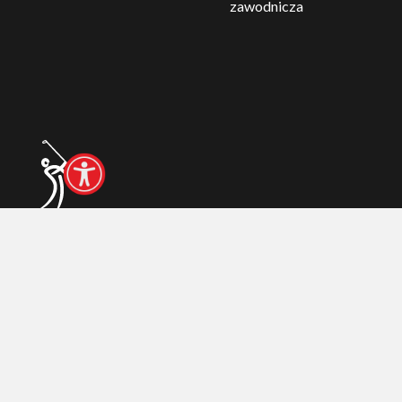
Licencje trenerskie PZG
Karta HCP PZG – licencja
zawodnicza
© 2026 Polski Związek Golfa
Realizacja:
arturkosinski.pl