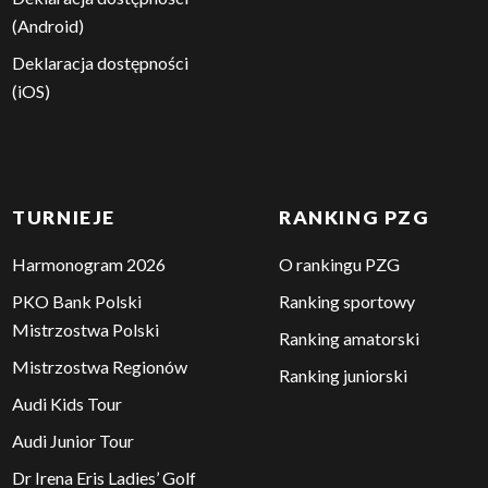
POLSKI GOLF
KADRA
NARODOWA
O nas
Skład Kadry Narodowej
Aktualności
2026
Komunikaty
Sztab szkoleniowy
Kontakt
Program szkolenia kadry
Eagle Tee Time
narodowej PZG
Deklaracja dostępności
Order of Merit
Deklaracja dostępności
(Android)