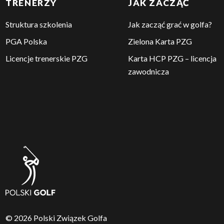
REGUŁY
SYSTEM HCP
Aktualności – Reguły
Reguły handicapowe
2024
Reguły gry w golfa
Jak zdobyć Kartę HCP?
Reguły gry w golfa (do
pobrania)
Zmień swój HCP
Status amatora
Kalibracja pól golfowych
Tabele kalibracyjne
TRENERZY
JAK ZACZĄĆ