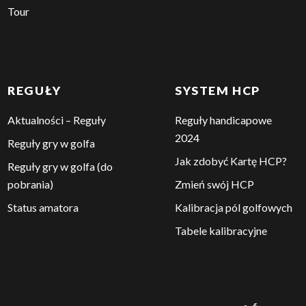
Deklaracja dostępności
(iOS)
TURNIEJE
RANKING PZG
Harmonogram 2026
O rankingu PZG
PKO Bank Polski
Ranking sportowy
Mistrzostwa Polski
Ranking amatorski
Mistrzostwa Regionów
Ranking juniorski
Audi Kids Tour
Audi Junior Tour
Dr Irena Eris Ladies’ Golf
Tour