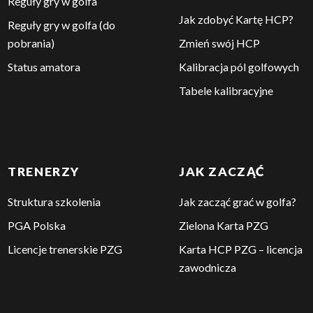
REGUŁY
SYSTEM HCP
Aktualności – Reguły
Reguły handicapowe
2024
Reguły gry w golfa
Jak zdobyć Kartę HCP?
Reguły gry w golfa (do
pobrania)
Zmień swój HCP
Status amatora
Kalibracja pól golfowych
Tabele kalibracyjne
TRENERZY
JAK ZACZĄĆ
Struktura szkolenia
Jak zacząć grać w golfa?