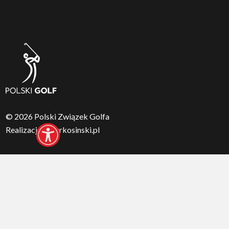
PGA Polska
Zielona Karta PZG
Licencje trenerskie PZG
Karta HCP PZG – licencja
zawodnicza
© 2026 Polski Związek Golfa
Realizacja:
arturkosinski.pl