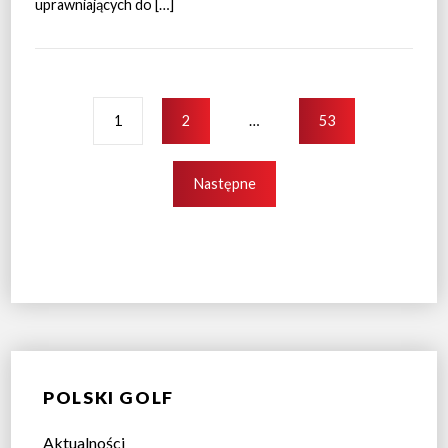
uprawniających do […]
1
2
…
53
Następne
POLSKI GOLF
Aktualności