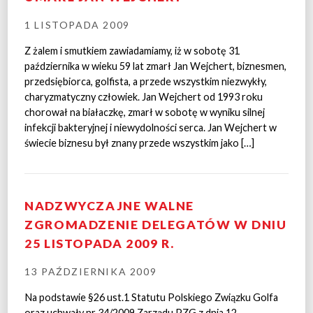
1 LISTOPADA 2009
Z żalem i smutkiem zawiadamiamy, iż w sobotę 31
października w wieku 59 lat zmarł Jan Wejchert, biznesmen,
przedsiębiorca, golfista, a przede wszystkim niezwykły,
charyzmatyczny człowiek. Jan Wejchert od 1993 roku
chorował na białaczkę, zmarł w sobotę w wyniku silnej
infekcji bakteryjnej i niewydolności serca. Jan Wejchert w
świecie biznesu był znany przede wszystkim jako […]
NADZWYCZAJNE WALNE
ZGROMADZENIE DELEGATÓW W DNIU
25 LISTOPADA 2009 R.
13 PAŹDZIERNIKA 2009
Na podstawie §26 ust.1 Statutu Polskiego Związku Golfa
oraz uchwały nr 34/2009 Zarządu PZG z dnia 12