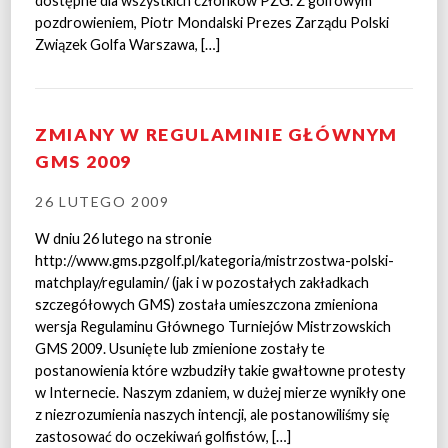
dostępne dla wszystkich członków PZG. Z golfowym
pozdrowieniem, Piotr Mondalski Prezes Zarządu Polski
Związek Golfa Warszawa, […]
ZMIANY W REGULAMINIE GŁÓWNYM
GMS 2009
26 LUTEGO 2009
W dniu 26 lutego na stronie
http://www.gms.pzgolf.pl/kategoria/mistrzostwa-polski-
matchplay/regulamin/ (jak i w pozostałych zakładkach
szczegółowych GMS) została umieszczona zmieniona
wersja Regulaminu Głównego Turniejów Mistrzowskich
GMS 2009. Usunięte lub zmienione zostały te
postanowienia które wzbudziły takie gwałtowne protesty
w Internecie. Naszym zdaniem, w dużej mierze wynikły one
z niezrozumienia naszych intencji, ale postanowiliśmy się
zastosować do oczekiwań golfistów, […]