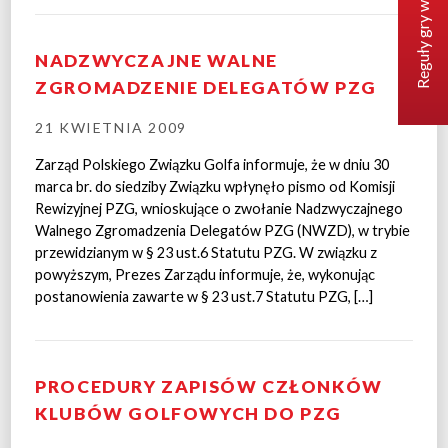
Reguły gry w golfa
NADZWYCZAJNE WALNE
ZGROMADZENIE DELEGATÓW PZG
21 KWIETNIA 2009
Zarząd Polskiego Związku Golfa informuje, że w dniu 30
marca br. do siedziby Związku wpłynęło pismo od Komisji
Rewizyjnej PZG, wnioskujące o zwołanie Nadzwyczajnego
Walnego Zgromadzenia Delegatów PZG (NWZD), w trybie
przewidzianym w § 23 ust.6 Statutu PZG. W związku z
powyższym, Prezes Zarządu informuje, że, wykonując
postanowienia zawarte w § 23 ust.7 Statutu PZG, […]
PROCEDURY ZAPISÓW CZŁONKÓW
KLUBÓW GOLFOWYCH DO PZG