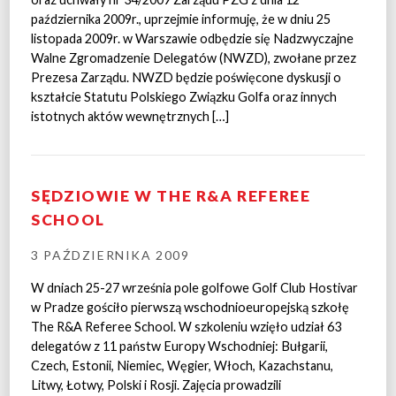
października 2009r., uprzejmie informuję, że w dniu 25
listopada 2009r. w Warszawie odbędzie się Nadzwyczajne
Walne Zgromadzenie Delegatów (NWZD), zwołane przez
Prezesa Zarządu. NWZD będzie poświęcone dyskusji o
kształcie Statutu Polskiego Związku Golfa oraz innych
istotnych aktów wewnętrznych […]
SĘDZIOWIE W THE R&A REFEREE
SCHOOL
3 PAŹDZIERNIKA 2009
W dniach 25-27 września pole golfowe Golf Club Hostivar
w Pradze gościło pierwszą wschodnioeuropejską szkołę
The R&A Referee School. W szkoleniu wzięło udział 63
delegatów z 11 państw Europy Wschodniej: Bułgarii,
Czech, Estonii, Niemiec, Węgier, Włoch, Kazachstanu,
Litwy, Łotwy, Polski i Rosji. Zajęcia prowadzili