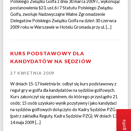
Polskiego Związku Golfa z dnia 30 marca 2009 r., wykonując
postanowienia §23, ust.6 i 7 Statutu Polskiego Związku
Golfa, zwołuje Nadzwyczajne Walne Zgromadzenie
Delegatów Polskiego Związku Golfa na dzień 30 czerwca
2009 roku w Warszawie w Hotelu Gromada przy ul. […]
KURS PODSTAWOWY DLA
KANDYDATÓW NA SĘDZIÓW
27 KWIETNIA 2009
W dniach 15-17 kwietnia br. odbył się kurs podstawowy z
reguł gry w golfa dla kandydatów na sędziów golfowych.
Kurs zakończył się egzaminem, do którego przystąpiło 21
osób; 15 osób uzyskało wynik pozytywny i jako kandydaci
na sędziów golfowych dołączyło do Kadry Sędziów PZG.
(patrz zakładka Reguły, Kadra Sędziów PZG). W dniach 13-
14 maja 2009 […]