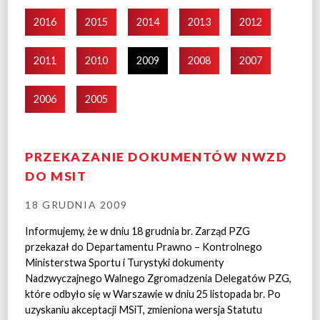
2016
2015
2014
2013
2012
2011
2010
2009
2008
2007
2006
2005
PRZEKAZANIE DOKUMENTÓW NWZD
DO MSIT
18 GRUDNIA 2009
Informujemy, że w dniu 18 grudnia br. Zarząd PZG
przekazał do Departamentu Prawno – Kontrolnego
Ministerstwa Sportu i Turystyki dokumenty
Nadzwyczajnego Walnego Zgromadzenia Delegatów PZG,
które odbyło się w Warszawie w dniu 25 listopada br. Po
uzyskaniu akceptacji MSiT, zmieniona wersja Statutu