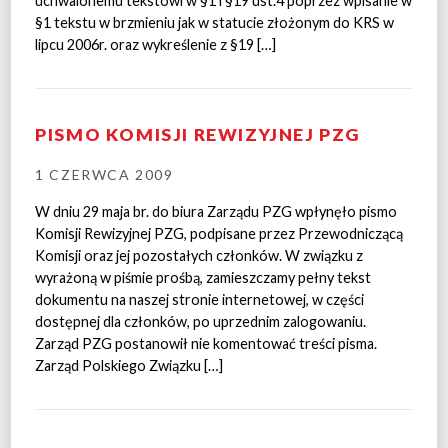
uchwalonemu tekstowi w §1 i §19 ust.4 poprzez wpisanie w
§1 tekstu w brzmieniu jak w statucie złożonym do KRS w
lipcu 2006r. oraz wykreślenie z §19 […]
PISMO KOMISJI REWIZYJNEJ PZG
1 CZERWCA 2009
W dniu 29 maja br. do biura Zarządu PZG wpłynęło pismo
Komisji Rewizyjnej PZG, podpisane przez Przewodniczącą
Komisji oraz jej pozostałych członków. W związku z
wyrażoną w piśmie prośbą, zamieszczamy pełny tekst
dokumentu na naszej stronie internetowej, w części
dostępnej dla członków, po uprzednim zalogowaniu.
Zarząd PZG postanowił nie komentować treści pisma.
Zarząd Polskiego Związku […]